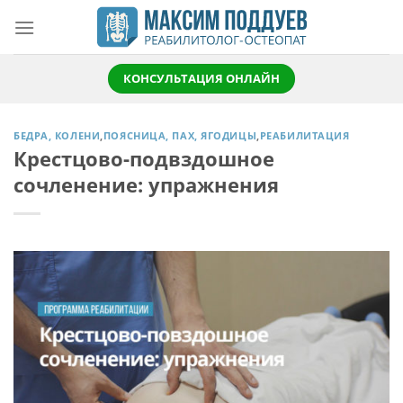
Skip
to
content
КОНСУЛЬТАЦИЯ ОНЛАЙН
БЕДРА, КОЛЕНИ
,
ПОЯСНИЦА, ПАХ, ЯГОДИЦЫ
,
РЕАБИЛИТАЦИЯ
Крестцово-подвздошное
сочленение: упражнения