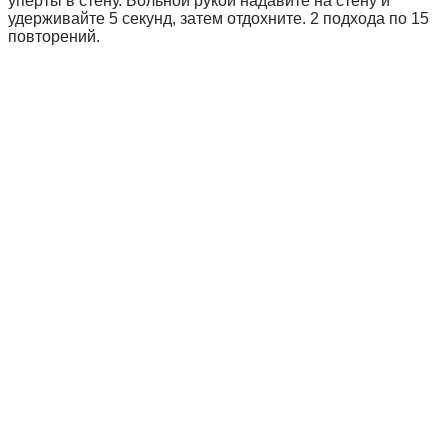
уперты в стену. Больной рукой надавите на стену и
удерживайте 5 секунд, затем отдохните. 2 подхода по 15
повторений.