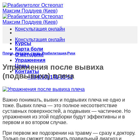
Skip
to
content
Консультация онлайн
Консультация онлайн
Курсы
Карта боли
Плечи, лопатки, грудь
,
Реабилитация
,
Руки
О методике
Упражнения
Упражнения после вывиха
Цены
Контакты
(подвывиха) плеча
+38 (050) 141-53-52
Важно понимать, вывих и подвывих плеча не одно и
тоже. Вывих плеча — это полное несоответствие
суставных поверхностей, а подвывих — частичное. Но
упражнения из этой подборки будут эффективны и в
первом и во втором случае.
При первом же подозрении на травму — сразу к доктору.
Только он сможет поставить правильный диагноз и