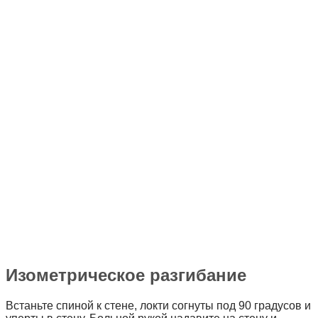
Изометрическое разгибание
Встаньте спиной к стене, локти согнуты под 90 градусов и