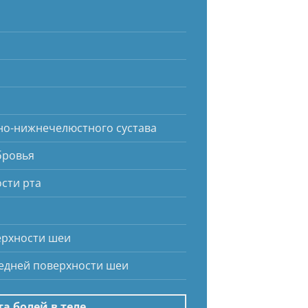
очно-нижнечелюстного сустава
дбровья
ости рта
верхности шеи
ередней поверхности шеи
а болей в теле