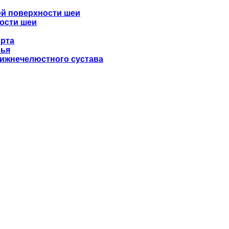
ей поверхности шеи
ности шеи
 рта
вья
нижнечелюстного сустава