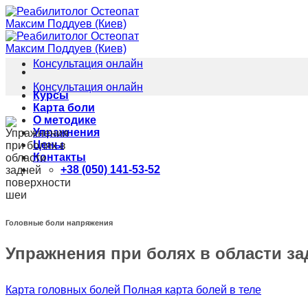
Skip
to
content
Консультация онлайн
Консультация онлайн
Курсы
Карта боли
О методике
Упражнения
Цены
Контакты
+38 (050) 141-53-52
Головные боли напряжения
Упражнения при болях в области з
Карта головных болей
Полная карта болей в теле