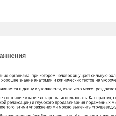
ажнения
е организма, при котором человек ощущает сильную боль 
о хорошее знание анатомии и клинических тестов на укоро
чивается в длину и утолщается, из-за чего может раздража
ое состояние и какие лекарства использовать. Как практик
ской релаксации) и глубокого продавливания пораженных м
ее того, этими упражнениями можно вылечить «грушевидку» 
 Все упражнения (особенно первые дни) выполнять плавно