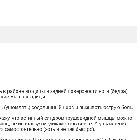
в районе ягодицы и задней поверхности ноги (бедра).
чение мышц ягодицы.
ть (ущемлять) седалищный нерв и вызывать острую боль.
, скажу, что истинный синдром грушевидной мышцы можно
ышц, не используя медикаментов вовсе. А упражнения
самостоятельно (хоть и не так быстро).
 и постепенно. Помните важный принцип: «Слабую боль