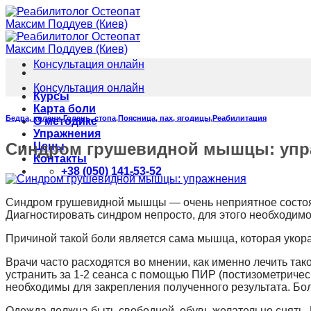
Skip
to
content
Консультация онлайн
Консультация онлайн
Курсы
Карта боли
Бедра, колени
,
Голень, стопа
,
Поясница, пах, ягодицы
,
Реабилитация
О методике
Упражнения
Синдром грушевидной мышцы: упр
Цены
Контакты
+38 (050) 141-53-52
Синдром грушевидной мышцы — очень неприятное состояни
Диагностировать синдром непросто, для этого необходим
Причиной такой боли является сама мышца, которая укора
Врачи часто расходятся во мнении, как именно лечить так
устранить за 1-2 сеанса с помощью ПИР (постизометриче
необходимы для закрепления полученного результата. Бол
Одежда должна быть свободной, обувь желательно снять.