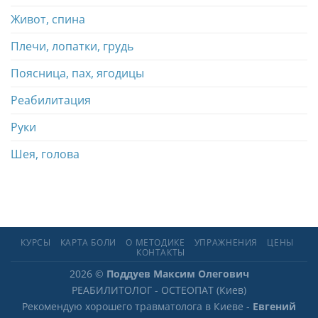
Живот, спина
Плечи, лопатки, грудь
Поясница, пах, ягодицы
Реабилитация
Руки
Шея, голова
КУРСЫ
КАРТА БОЛИ
О МЕТОДИКЕ
УПРАЖНЕНИЯ
ЦЕНЫ
КОНТАКТЫ
2026 ©
Поддуев Максим Олегович
РЕАБИЛИТОЛОГ - ОСТЕОПАТ (Киев)
Рекомендую хорошего травматолога в Киеве -
Евгений