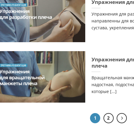
Упражнения дл
Упражнения для ра
направленны для в
сустава, укрепления 
Упражнения дл
плеча
Вращательная манж
надостная, подостна
которые [...]
1
2