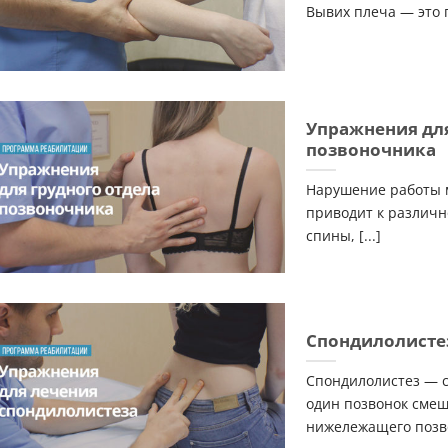
Вывих плеча — это п
Упражнения для
позвоночника
Нарушение работы 
приводит к различн
спины, [...]
Спондилолисте
Спондилолистез — с
один позвонок смещ
нижележащего позво