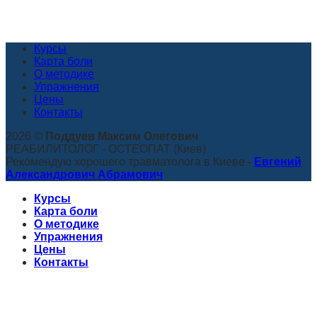
Курсы
Карта боли
О методике
Упражнения
Цены
Контакты
2026 ©
Поддуев Максим Олегович
РЕАБИЛИТОЛОГ - ОСТЕОПАТ (Киев)
Рекомендую хорошего травматолога в Киеве -
Евгений
Александрович Абрамович
Курсы
Карта боли
О методике
Упражнения
Цены
Контакты