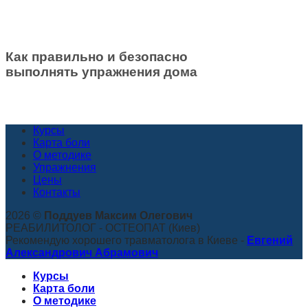
Как правильно и безопасно
выполнять упражнения дома
Курсы
Карта боли
О методике
Упражнения
Цены
Контакты
2026 ©
Поддуев Максим Олегович
РЕАБИЛИТОЛОГ - ОСТЕОПАТ (Киев)
Рекомендую хорошего травматолога в Киеве -
Евгений
Александрович Абрамович
Курсы
Карта боли
О методике