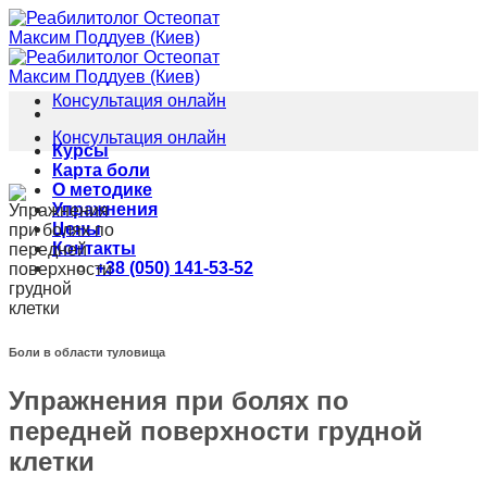
Skip
to
content
Консультация онлайн
Консультация онлайн
Курсы
Карта боли
О методике
Упражнения
Цены
Контакты
+38 (050) 141-53-52
Боли в области туловища
Упражнения при болях по
передней поверхности грудной
клетки