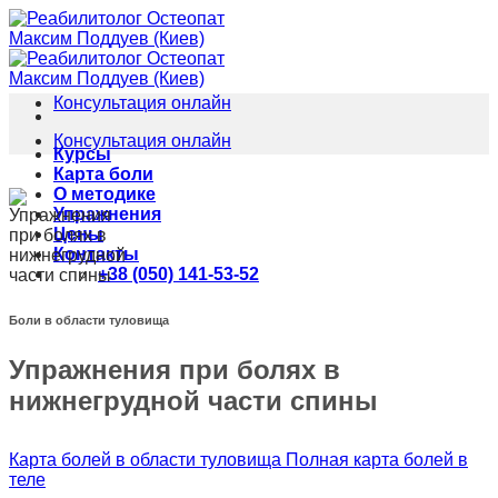
Skip
to
content
Консультация онлайн
Консультация онлайн
Курсы
Карта боли
О методике
Упражнения
Цены
Контакты
+38 (050) 141-53-52
Боли в области туловища
Упражнения при болях в
нижнегрудной части спины
Карта болей в области туловища
Полная карта болей в
теле