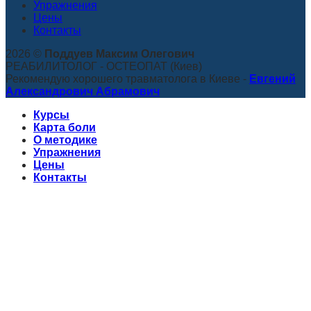
Упражнения
Цены
Контакты
2026 ©
Поддуев Максим Олегович
РЕАБИЛИТОЛОГ - ОСТЕОПАТ (Киев)
Рекомендую хорошего травматолога в Киеве -
Евгений
Александрович Абрамович
Курсы
Карта боли
О методике
Упражнения
Цены
Контакты